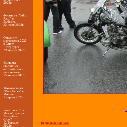
2023г.
Фестиваль "Baltic
Rally" в
Выборге.
22 июля 2023г.
Открытие
мотосезона 2023
в Санкт-
Петербурге.
29 апреля 2023г.
Выставка
старинных
автомобилей и
мотоциклов.
15 апреля 2023г.
Мотовыставка
"МотоВесна" в
Москве.
1 апреля 2023г.
1
Road Trash "Ice
Master", трасса
"Pargolovo
Cross".
12 февраля
Вернуться в начало
2022г.