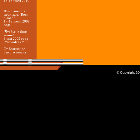
15-18 июля 2010
г.
III-й байк-рок
фестиваль "Rock-
n-road"
17-19 июня 2009
года
"Чтобы не было
войны"
9 мая 2009 года
"Werwolves MC"
От Балтики до
Тихого океана
© Copyright 200