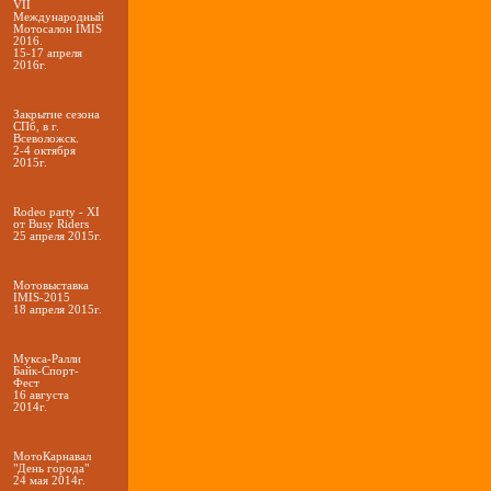
VII
Международный
Мотосалон IMIS
2016.
15-17 апреля
2016г.
Закрытие сезона
СПб, в г.
Всеволожск.
2-4 октября
2015г.
Rodeo party - XI
от Busy Riders
25 апреля 2015г.
Мотовыставка
IMIS-2015
18 апреля 2015г.
Мукса-Ралли
Байк-Спорт-
Фест
16 августа
2014г.
МотоКарнавал
"День города"
24 мая 2014г.