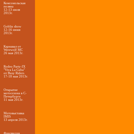
Комсомольская
поляна
12-13 июля
2013г.
Goblin show
12-16 июня
2013г.
Карнавал от
Werewolf МС
26 мая 2013г.
Rodeo Party-IX
"Viva La Cuba"
от Busy Riders
17-18 мая 2013г.
Открытие
мотосезона в С-
Петербурге
11 мая 2013г.
Мотовыставка
IMIS
13 апреля 2013г.
Финляндия,