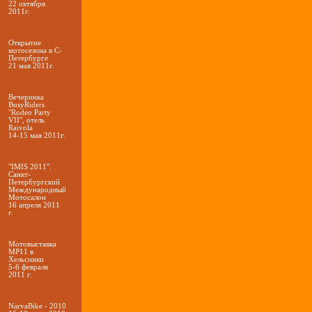
22 октября
2011г.
Открытие
мотосезона в С-
Петербурге
21 мая 2011г.
Вечеринка
BusyRiders
"Rodeo Party
VII", отель
Raivola
14-15 мая 2011г.
"IMIS 2011".
Санкт-
Петербургский
Международный
Мотосалон
16 апреля 2011
г.
Мотовыставка
MP11 в
Хельсинки
5-6 февраля
2011 г.
NarvaBike - 2010