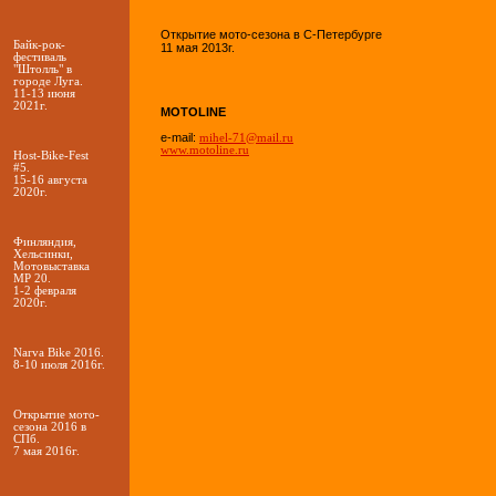
Открытие мото-сезона в С-Петербурге
Байк-рок-
11 мая 2013г.
фестиваль
"Штолль" в
городе Луга.
11-13 июня
2021г.
MOTOLINE
e-mail:
mihel-71@mail.ru
www.motoline.ru
Host-Bike-Fest
#5.
15-16 августа
2020г.
Финляндия,
Хельсинки,
Мотовыставка
MP 20.
1-2 февраля
2020г.
Narva Bike 2016.
8-10 июля 2016г.
Открытие мото-
сезона 2016 в
СПб.
7 мая 2016г.