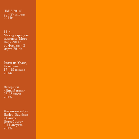
"IMIS 2014"
25 - 27 апреля
2014г.
11-я
Международная
выставка "Мото
Парк 2014"
28 февраля - 2
марта 2014г.
Ралли на Урале,
Кавголово
17 - 19 января
2014г.
Вечеринка
«Дикий пляж»
26-28 июля
2013г.
Фестиваль «Дни
Harley-Davidson
в Санкт-
Петербурге»
9-11 августа
2013г.