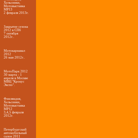
Хельсинки,
Мотовыставка
МР13
2 февраля 2013г.
Закрытие сезона
2012 в СПб
7 октября
2012г..
Мотокарнавал
2012
26 мая 2012г..
МотоПарк 2012
30 марта - 1
апреля в Москве
МВЦ "Крокус
Экспо".
Финляндия,
Хельсинки,
Мотовыставка
МР12
3,4,5 февраля
2012г.
Петербургский
автомобильный
салон 2011