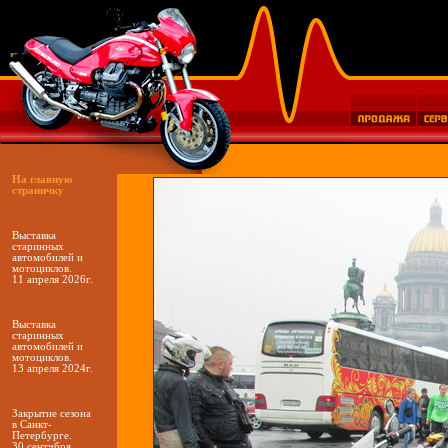
На главную
страничку
Выставка
старинных
автомобилей и
мотоциклов.
11 апреля 2026г.
Выставка
старинных
автомобилей и
мотоциклов.
13 апреля 2024г.
Закрытие сезона
в Санкт-
Петербурге.
30 сентчбря