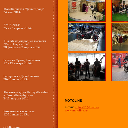
МотоКарнавал "День города"
24 мая 2014г.
"IMIS 2014"
25 - 27 апреля 2014г.
11-я Международная выставка
"Мото Парк 2014"
28 февраля - 2 марта 2014г.
Ралли на Урале, Кавголово
17 - 19 января 2014г.
Вечеринка «Дикий пляж»
26-28 июля 2013г.
Фестиваль «Дни Harley-Davidson
в Санкт-Петербурге»
9-11 августа 2013г.
MOTOLINE
e-mail:
mihel-71@mail.ru
www.motoline.ru
Комсомольская поляна
12-13 июля 2013г.
Goblin show