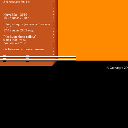
5-6 февраля 2011 г.
NarvaBike - 2010
15-18 июля 2010 г.
III-й байк-рок фестиваль "Rock-n-
road"
17-19 июня 2009 года
"Чтобы не было войны"
9 мая 2009 года
"Werwolves MC"
От Балтики до Тихого океана
© Copyright 200