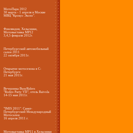
МотоПарк 2012
30 марта - 1 апреля в Москве
МВЦ "Крокус Экспо".
Финляндия, Хельсинки,
Мотовыставка МР12
3,4,5 февраля 2012г.
Петербургский автомобильный
салон 2011
22 октября 2011г.
Открытие мотосезона в С-
Петербурге
21 мая 2011г.
Вечеринка BusyRiders
"Rodeo Party VII", отель Raivola
14-15 мая 2011г.
"IMIS 2011". Санкт-
Петербургский Международный
Мотосалон
16 апреля 2011 г.
Мотовыставка MP11 в Хельсинки