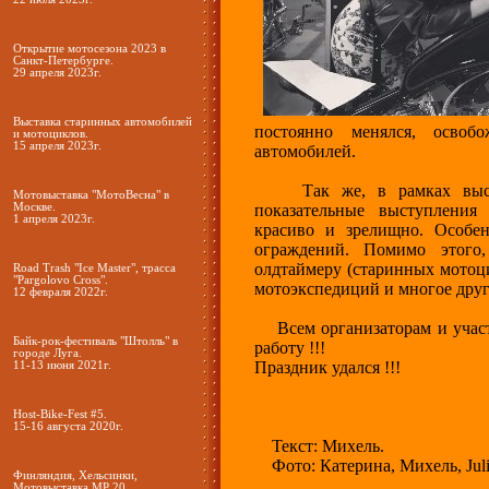
Открытие мотосезона 2023 в
Санкт-Петербурге.
29 апреля 2023г.
Выставка старинных автомобилей
постоянно менялся, освоб
и мотоциклов.
15 апреля 2023г.
автомобилей.
Так же, в рамках выстав
Мотовыставка "МотоВесна" в
Москве.
показательные выступления
1 апреля 2023г.
красиво и зрелищно. Особе
ограждений. Помимо этого
олдтаймеру (старинных мотоци
Road Trash "Ice Master", трасса
"Pargolovo Cross".
мотоэкспедиций и многое друго
12 февраля 2022г.
Всем организаторам и участ
Байк-рок-фестиваль "Штолль" в
работу !!!
городе Луга.
Праздник удался !!!
11-13 июня 2021г.
Host-Bike-Fest #5.
15-16 августа 2020г.
Текст: Михель.
Фото: Катерина, Михель, Julia
Финляндия, Хельсинки,
Мотовыставка MP 20.