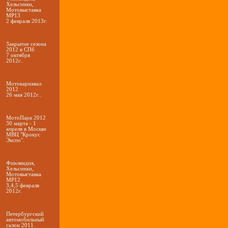
Хельсинки,
Мотовыставка
МР13
2 февраля 2013г.
Закрытие сезона
2012 в СПб
7 октября
2012г..
Мотокарнавал
2012
26 мая 2012г..
МотоПарк 2012
30 марта - 1
апреля в Москве
МВЦ "Крокус
Экспо".
Финляндия,
Хельсинки,
Мотовыставка
МР12
3,4,5 февраля
2012г.
Петербургский
автомобильный
салон 2011