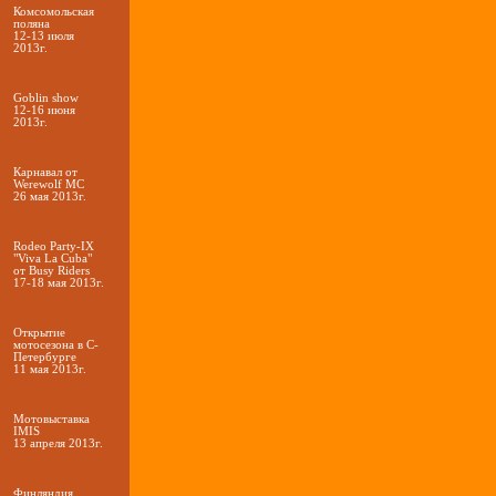
Комсомольская
поляна
12-13 июля
2013г.
Goblin show
12-16 июня
2013г.
Карнавал от
Werewolf МС
26 мая 2013г.
Rodeo Party-IX
"Viva La Cuba"
от Busy Riders
17-18 мая 2013г.
Открытие
мотосезона в С-
Петербурге
11 мая 2013г.
Мотовыставка
IMIS
13 апреля 2013г.
Финляндия,