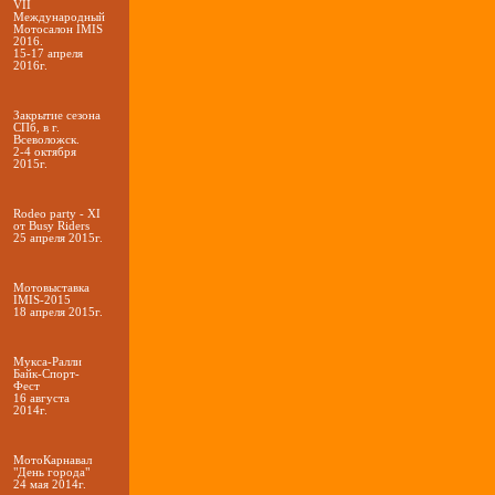
VII
Международный
Мотосалон IMIS
2016.
15-17 апреля
2016г.
Закрытие сезона
СПб, в г.
Всеволожск.
2-4 октября
2015г.
Rodeo party - XI
от Busy Riders
25 апреля 2015г.
Мотовыставка
IMIS-2015
18 апреля 2015г.
Мукса-Ралли
Байк-Спорт-
Фест
16 августа
2014г.
МотоКарнавал
"День города"
24 мая 2014г.