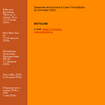
Закрытие мотосезона в Санкт-Петербурге
Байк-рок-
30 сентября 2023г.
фестиваль
"Штолль" в
городе Луга.
11-13 июня
2021г.
MOTOLINE
e-mail:
mihel-71@mail.ru
www.motoline.ru
Host-Bike-Fest
#5.
15-16 августа
2020г.
Финляндия,
Хельсинки,
Мотовыставка
MP 20.
1-2 февраля
2020г.
Narva Bike 2016.
8-10 июля 2016г.
Открытие мото-
сезона 2016 в
СПб.
7 мая 2016г.