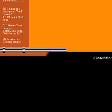
15-18 июля 2010
г.
III-й байк-рок
фестиваль "Rock-
n-road"
17-19 июня 2009
года
"Чтобы не было
войны"
9 мая 2009 года
"Werwolves MC"
От Балтики до
Тихого океана
© Copyright 200