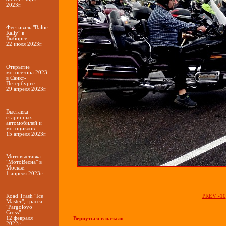
2023г.
Фестиваль "Baltic
Rally" в
Выборге.
22 июля 2023г.
Открытие
мотосезона 2023
в Санкт-
Петербурге.
29 апреля 2023г.
Выставка
старинных
автомобилей и
мотоциклов.
15 апреля 2023г.
Мотовыставка
"МотоВесна" в
Москве.
1 апреля 2023г.
Road Trash "Ice
PREV -10
Master", трасса
"Pargolovo
Cross".
12 февраля
Вернуться в начало
2022г.