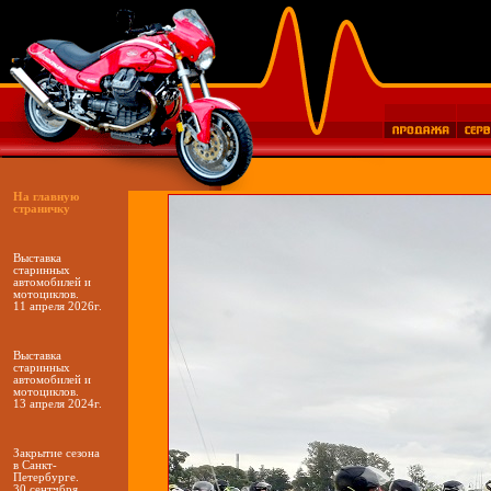
На главную
страничку
Выставка
старинных
автомобилей и
мотоциклов.
11 апреля 2026г.
Выставка
старинных
автомобилей и
мотоциклов.
13 апреля 2024г.
Закрытие сезона
в Санкт-
Петербурге.
30 сентчбря