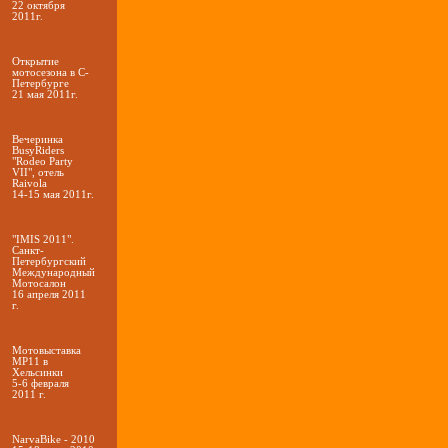
22 октября
2011г.
Открытие
мотосезона в С-
Петербурге
21 мая 2011г.
Вечеринка
BusyRiders
"Rodeo Party
VII", отель
Raivola
14-15 мая 2011г.
"IMIS 2011".
Санкт-
Петербургский
Международный
Мотосалон
16 апреля 2011
г.
Мотовыставка
MP11 в
Хельсинки
5-6 февраля
2011 г.
NarvaBike - 2010