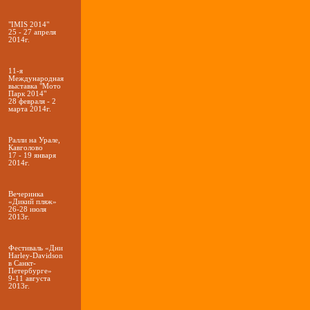
"IMIS 2014"
25 - 27 апреля
2014г.
11-я
Международная
выставка "Мото
Парк 2014"
28 февраля - 2
марта 2014г.
Ралли на Урале,
Кавголово
17 - 19 января
2014г.
Вечеринка
«Дикий пляж»
26-28 июля
2013г.
Фестиваль «Дни
Harley-Davidson
в Санкт-
Петербурге»
9-11 августа
2013г.