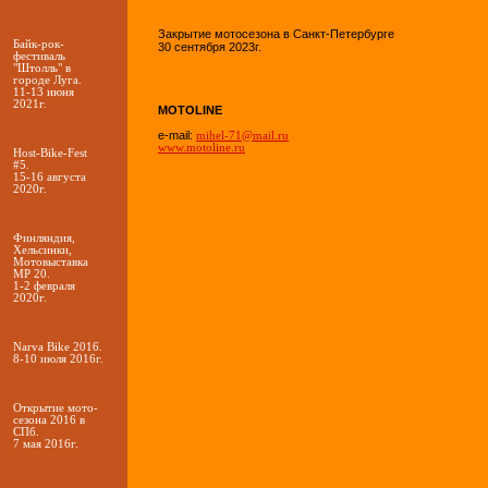
Закрытие мотосезона в Санкт-Петербурге
Байк-рок-
30 сентября 2023г.
фестиваль
"Штолль" в
городе Луга.
11-13 июня
2021г.
MOTOLINE
e-mail:
mihel-71@mail.ru
www.motoline.ru
Host-Bike-Fest
#5.
15-16 августа
2020г.
Финляндия,
Хельсинки,
Мотовыставка
MP 20.
1-2 февраля
2020г.
Narva Bike 2016.
8-10 июля 2016г.
Открытие мото-
сезона 2016 в
СПб.
7 мая 2016г.