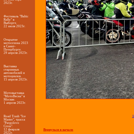
2023г.
Фестиваль "Baltic
Rally" в
Выборге.
22 июля 2023г.
Открытие
мотосезона 2023
в Санкт-
Петербурге.
29 апреля 2023г.
Выставка
старинных
автомобилей и
мотоциклов.
15 апреля 2023г.
Мотовыставка
"МотоВесна" в
Москве.
1 апреля 2023г.
1
Road Trash "Ice
Master", трасса
"Pargolovo
Cross".
12 февраля
Вернуться в начало
2022г.