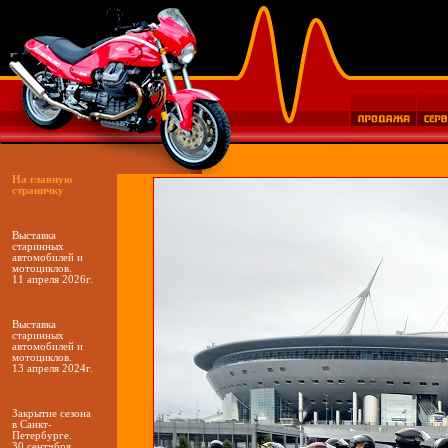
На главную
страничку
Выставка
старинных
автомобилей и
мотоциклов.
11 апреля 2026г.
Выставка
старинных
автомобилей и
мотоциклов.
13 апреля 2024г.
Закрытие сезона
в Санкт-
Петербурге.
30 сентчбря