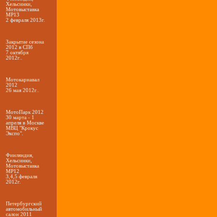
Хельсинки,
Мотовыставка
МР13
2 февраля 2013г.
Закрытие сезона
2012 в СПб
7 октября
2012г..
Мотокарнавал
2012
26 мая 2012г..
МотоПарк 2012
30 марта - 1
апреля в Москве
МВЦ "Крокус
Экспо".
Финляндия,
Хельсинки,
Мотовыставка
МР12
3,4,5 февраля
2012г.
Петербургский
автомобильный
салон 2011