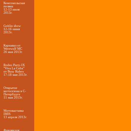
Комсомольская
поляна
12-13 июля
2013г.
Goblin show
12-16 июня
2013г.
Карнавал от
Werewolf МС
26 мая 2013г.
Rodeo Party-IX
"Viva La Cuba"
от Busy Riders
17-18 мая 2013г.
Открытие
мотосезона в С-
Петербурге
11 мая 2013г.
Мотовыставка
IMIS
13 апреля 2013г.
Финляндия,