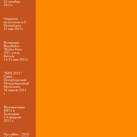
22 октября
2011г.
Открытие
мотосезона в С-
Петербурге
21 мая 2011г.
Вечеринка
BusyRiders
"Rodeo Party
VII", отель
Raivola
14-15 мая 2011г.
"IMIS 2011".
Санкт-
Петербургский
Международный
Мотосалон
16 апреля 2011
г.
Мотовыставка
MP11 в
Хельсинки
5-6 февраля
2011 г.
NarvaBike - 2010