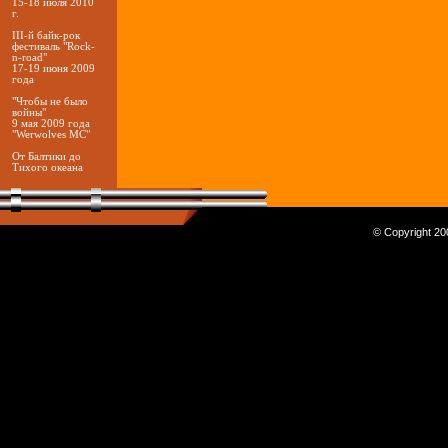
15-18 июля 2010
г.
III-й байк-рок
фестиваль "Rock-
n-road"
17-19 июня 2009
года
"Чтобы не было
войны"
9 мая 2009 года
"Werwolves MC"
От Балтики до
Тихого океана
© Copyright 200