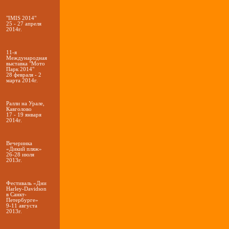
"IMIS 2014"
25 - 27 апреля
2014г.
11-я
Международная
выставка "Мото
Парк 2014"
28 февраля - 2
марта 2014г.
Ралли на Урале,
Кавголово
17 - 19 января
2014г.
Вечеринка
«Дикий пляж»
26-28 июля
2013г.
Фестиваль «Дни
Harley-Davidson
в Санкт-
Петербурге»
9-11 августа
2013г.