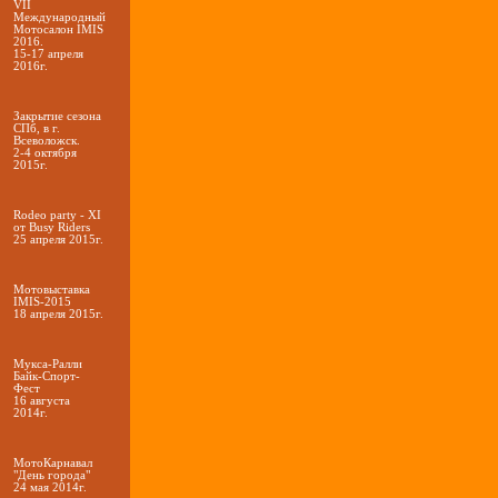
VII
Международный
Мотосалон IMIS
2016.
15-17 апреля
2016г.
Закрытие сезона
СПб, в г.
Всеволожск.
2-4 октября
2015г.
Rodeo party - XI
от Busy Riders
25 апреля 2015г.
Мотовыставка
IMIS-2015
18 апреля 2015г.
Мукса-Ралли
Байк-Спорт-
Фест
16 августа
2014г.
МотоКарнавал
"День города"
24 мая 2014г.