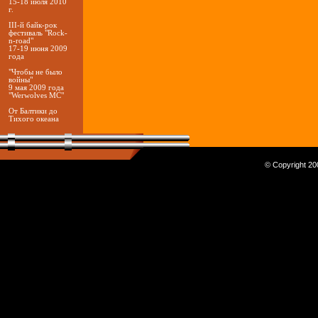
15-18 июля 2010
г.
III-й байк-рок
фестиваль "Rock-
n-road"
17-19 июня 2009
года
"Чтобы не было
войны"
9 мая 2009 года
"Werwolves MC"
От Балтики до
Тихого океана
© Copyright 200