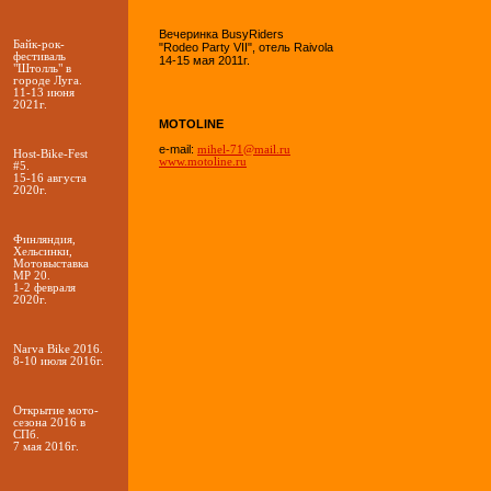
Вечеринка BusyRiders
Байк-рок-
"Rodeo Party VII", отель Raivola
фестиваль
14-15 мая 2011г.
"Штолль" в
городе Луга.
11-13 июня
2021г.
MOTOLINE
e-mail:
mihel-71@mail.ru
Host-Bike-Fest
www.motoline.ru
#5.
15-16 августа
2020г.
Финляндия,
Хельсинки,
Мотовыставка
MP 20.
1-2 февраля
2020г.
Narva Bike 2016.
8-10 июля 2016г.
Открытие мото-
сезона 2016 в
СПб.
7 мая 2016г.