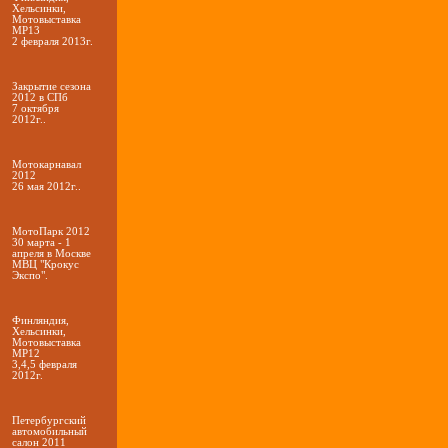
Хельсинки,
Мотовыставка
МР13
2 февраля 2013г.
Закрытие сезона
2012 в СПб
7 октября
2012г..
Мотокарнавал
2012
26 мая 2012г..
МотоПарк 2012
30 марта - 1
апреля в Москве
МВЦ "Крокус
Экспо".
Финляндия,
Хельсинки,
Мотовыставка
МР12
3,4,5 февраля
2012г.
Петербургский
автомобильный
салон 2011