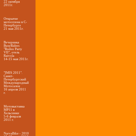
22 октября
2011г.
Открытие
мотосезона в С-
Петербурге
21 мая 2011г.
Вечеринка
BusyRiders
"Rodeo Party
VII", отель
Raivola
14-15 мая 2011г.
"IMIS 2011".
Санкт-
Петербургский
Международный
Мотосалон
16 апреля 2011
г.
Мотовыставка
MP11 в
Хельсинки
5-6 февраля
2011 г.
NarvaBike - 2010