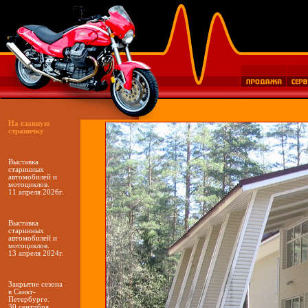
На главную
страничку
Выставка
старинных
автомобилей и
мотоциклов.
11 апреля 2026г.
Выставка
старинных
автомобилей и
мотоциклов.
13 апреля 2024г.
Закрытие сезона
в Санкт-
Петербурге.
30 сентчбря