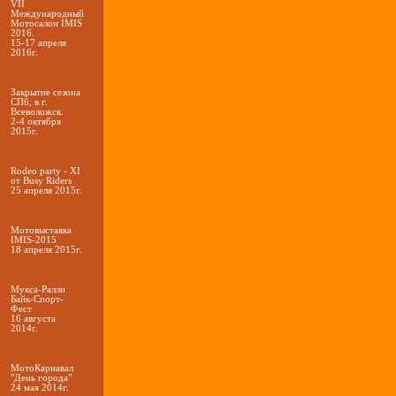
VII
Международный
Мотосалон IMIS
2016.
15-17 апреля
2016г.
Закрытие сезона
СПб, в г.
Всеволожск.
2-4 октября
2015г.
Rodeo party - XI
от Busy Riders
25 апреля 2015г.
Мотовыставка
IMIS-2015
18 апреля 2015г.
Мукса-Ралли
Байк-Спорт-
Фест
16 августа
2014г.
МотоКарнавал
"День города"
24 мая 2014г.