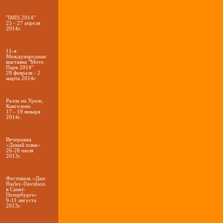
"IMIS 2014"
25 - 27 апреля
2014г.
11-я
Международная
выставка "Мото
Парк 2014"
28 февраля - 2
марта 2014г.
Ралли на Урале,
Кавголово
17 - 19 января
2014г.
Вечеринка
«Дикий пляж»
26-28 июля
2013г.
Фестиваль «Дни
Harley-Davidson
в Санкт-
Петербурге»
9-11 августа
2013г.