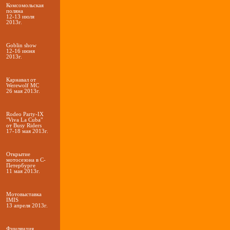
Комсомольская
поляна
12-13 июля
2013г.
Goblin show
12-16 июня
2013г.
Карнавал от
Werewolf МС
26 мая 2013г.
Rodeo Party-IX
"Viva La Cuba"
от Busy Riders
17-18 мая 2013г.
Открытие
мотосезона в С-
Петербурге
11 мая 2013г.
Мотовыставка
IMIS
13 апреля 2013г.
Финляндия,