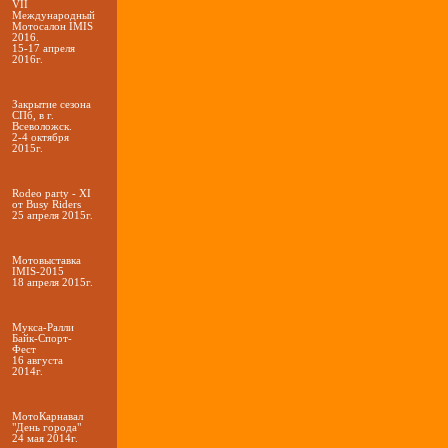
VII
Международный
Мотосалон IMIS
2016.
15-17 апреля
2016г.
Закрытие сезона
СПб, в г.
Всеволожск.
2-4 октября
2015г.
Rodeo party - XI
от Busy Riders
25 апреля 2015г.
Мотовыставка
IMIS-2015
18 апреля 2015г.
Мукса-Ралли
Байк-Спорт-
Фест
16 августа
2014г.
МотоКарнавал
"День города"
24 мая 2014г.