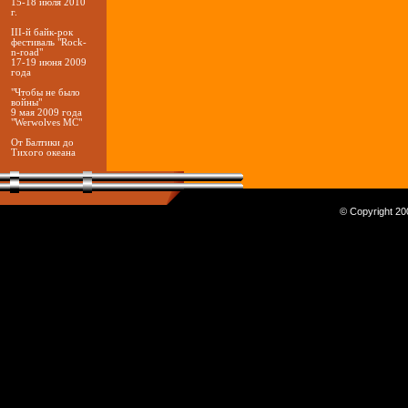
15-18 июля 2010
г.
III-й байк-рок
фестиваль "Rock-
n-road"
17-19 июня 2009
года
"Чтобы не было
войны"
9 мая 2009 года
"Werwolves MC"
От Балтики до
Тихого океана
© Copyright 200