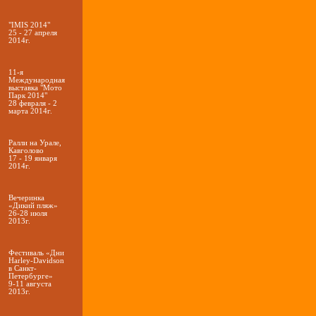
"IMIS 2014"
25 - 27 апреля
2014г.
11-я
Международная
выставка "Мото
Парк 2014"
28 февраля - 2
марта 2014г.
Ралли на Урале,
Кавголово
17 - 19 января
2014г.
Вечеринка
«Дикий пляж»
26-28 июля
2013г.
Фестиваль «Дни
Harley-Davidson
в Санкт-
Петербурге»
9-11 августа
2013г.