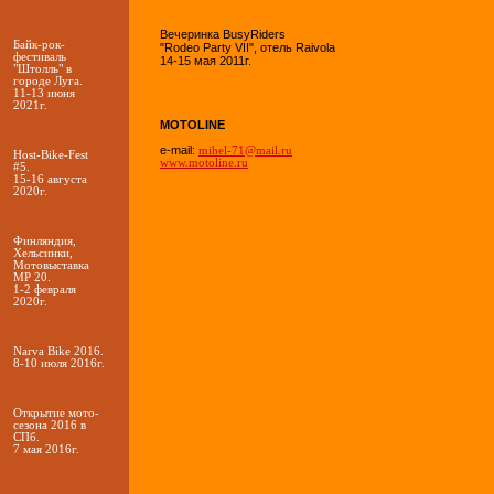
Вечеринка BusyRiders
Байк-рок-
"Rodeo Party VII", отель Raivola
фестиваль
14-15 мая 2011г.
"Штолль" в
городе Луга.
11-13 июня
2021г.
MOTOLINE
e-mail:
mihel-71@mail.ru
Host-Bike-Fest
www.motoline.ru
#5.
15-16 августа
2020г.
Финляндия,
Хельсинки,
Мотовыставка
MP 20.
1-2 февраля
2020г.
Narva Bike 2016.
8-10 июля 2016г.
Открытие мото-
сезона 2016 в
СПб.
7 мая 2016г.