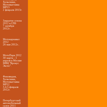
Хельсинки,
Мотовыставка
МР13
2 февраля 2013г.
Закрытие сезона
2012 в СПб
7 октября
2012г..
Мотокарнавал
2012
26 мая 2012г..
МотоПарк 2012
30 марта - 1
апреля в Москве
МВЦ "Крокус
Экспо".
Финляндия,
Хельсинки,
Мотовыставка
МР12
3,4,5 февраля
2012г.
Петербургский
автомобильный
салон 2011