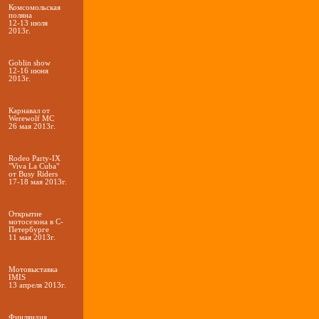
Комсомольская
поляна
12-13 июля
2013г.
Goblin show
12-16 июня
2013г.
Карнавал от
Werewolf МС
26 мая 2013г.
Rodeo Party-IX
"Viva La Cuba"
от Busy Riders
17-18 мая 2013г.
Открытие
мотосезона в С-
Петербурге
11 мая 2013г.
Мотовыставка
IMIS
13 апреля 2013г.
Финляндия,