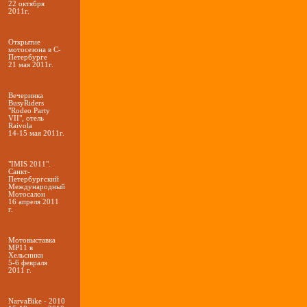
22 октября
2011г.
Открытие
мотосезона в С-
Петербурге
21 мая 2011г.
Вечеринка
BusyRiders
"Rodeo Party
VII", отель
Raivola
14-15 мая 2011г.
"IMIS 2011".
Санкт-
Петербургский
Международный
Мотосалон
16 апреля 2011
г.
Мотовыставка
MP11 в
Хельсинки
5-6 февраля
2011 г.
NarvaBike - 2010