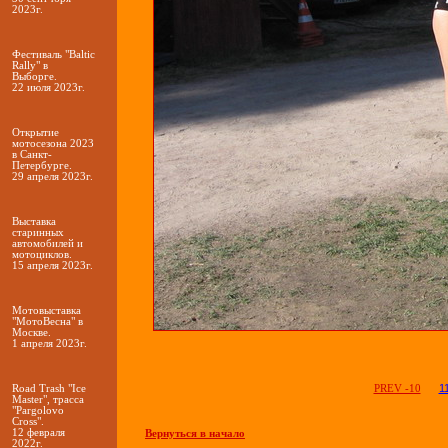
2023г.
Фестиваль "Baltic
Rally" в
Выборге.
22 июля 2023г.
Открытие
мотосезона 2023
в Санкт-
Петербурге.
29 апреля 2023г.
Выставка
старинных
автомобилей и
мотоциклов.
15 апреля 2023г.
Мотовыставка
"МотоВесна" в
Москве.
1 апреля 2023г.
1
Road Trash "Ice
PREV -10
Master", трасса
"Pargolovo
Cross".
12 февраля
Вернуться в начало
2022г.