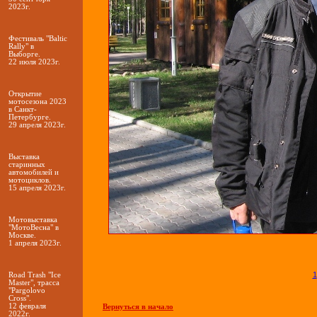
2023г.
Фестиваль "Baltic
Rally" в
Выборге.
22 июля 2023г.
Открытие
мотосезона 2023
в Санкт-
Петербурге.
29 апреля 2023г.
Выставка
старинных
автомобилей и
мотоциклов.
15 апреля 2023г.
Мотовыставка
"МотоВесна" в
Москве.
1 апреля 2023г.
1
Road Trash "Ice
Master", трасса
"Pargolovo
Cross".
12 февраля
Вернуться в начало
2022г.