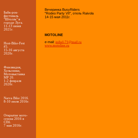
Вечеринка BusyRiders
Байк-рок-
"Rodeo Party VII", отель Raivola
фестиваль
14-15 мая 2011г.
"Штолль" в
городе Луга.
11-13 июня
2021г.
MOTOLINE
e-mail:
mihel-71@mail.ru
Host-Bike-Fest
www.motoline.ru
#5.
15-16 августа
2020г.
Финляндия,
Хельсинки,
Мотовыставка
MP 20.
1-2 февраля
2020г.
Narva Bike 2016.
8-10 июля 2016г.
Открытие мото-
сезона 2016 в
СПб.
7 мая 2016г.