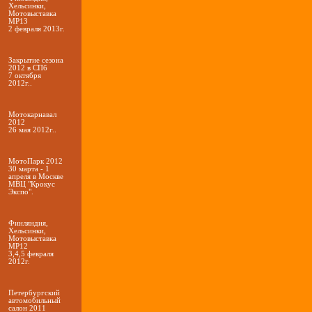
Хельсинки,
Мотовыставка
МР13
2 февраля 2013г.
Закрытие сезона
2012 в СПб
7 октября
2012г..
Мотокарнавал
2012
26 мая 2012г..
МотоПарк 2012
30 марта - 1
апреля в Москве
МВЦ "Крокус
Экспо".
Финляндия,
Хельсинки,
Мотовыставка
МР12
3,4,5 февраля
2012г.
Петербургский
автомобильный
салон 2011