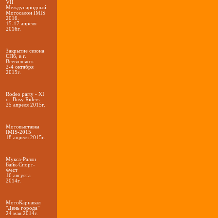
VII
Международный
Мотосалон IMIS
2016.
15-17 апреля
2016г.
Закрытие сезона
СПб, в г.
Всеволожск.
2-4 октября
2015г.
Rodeo party - XI
от Busy Riders
25 апреля 2015г.
Мотовыставка
IMIS-2015
18 апреля 2015г.
Мукса-Ралли
Байк-Спорт-
Фест
16 августа
2014г.
МотоКарнавал
"День города"
24 мая 2014г.