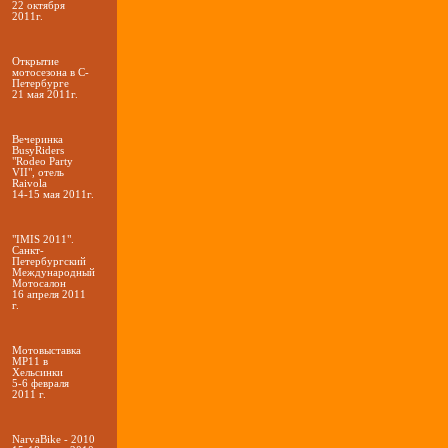
22 октября
2011г.
Открытие
мотосезона в С-
Петербурге
21 мая 2011г.
Вечеринка
BusyRiders
"Rodeo Party
VII", отель
Raivola
14-15 мая 2011г.
"IMIS 2011".
Санкт-
Петербургский
Международный
Мотосалон
16 апреля 2011
г.
Мотовыставка
MP11 в
Хельсинки
5-6 февраля
2011 г.
NarvaBike - 2010