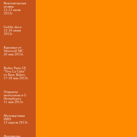
Комсомольская
поляна
12-13 июля
2013г.
Goblin show
12-16 июня
2013г.
Карнавал от
Werewolf МС
26 мая 2013г.
Rodeo Party-IX
"Viva La Cuba"
от Busy Riders
17-18 мая 2013г.
Открытие
мотосезона в С-
Петербурге
11 мая 2013г.
Мотовыставка
IMIS
13 апреля 2013г.
Финляндия,