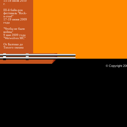
15-18 июля 2010
г.
III-й байк-рок
фестиваль "Rock-
n-road"
17-19 июня 2009
года
"Чтобы не было
войны"
9 мая 2009 года
"Werwolves MC"
От Балтики до
Тихого океана
© Copyright 200