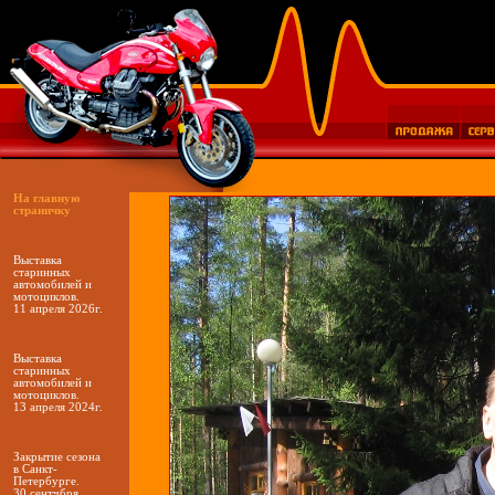
На главную
страничку
Выставка
старинных
автомобилей и
мотоциклов.
11 апреля 2026г.
Выставка
старинных
автомобилей и
мотоциклов.
13 апреля 2024г.
Закрытие сезона
в Санкт-
Петербурге.
30 сентчбря