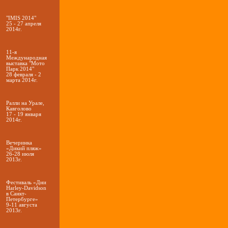
"IMIS 2014"
25 - 27 апреля
2014г.
11-я
Международная
выставка "Мото
Парк 2014"
28 февраля - 2
марта 2014г.
Ралли на Урале,
Кавголово
17 - 19 января
2014г.
Вечеринка
«Дикий пляж»
26-28 июля
2013г.
Фестиваль «Дни
Harley-Davidson
в Санкт-
Петербурге»
9-11 августа
2013г.